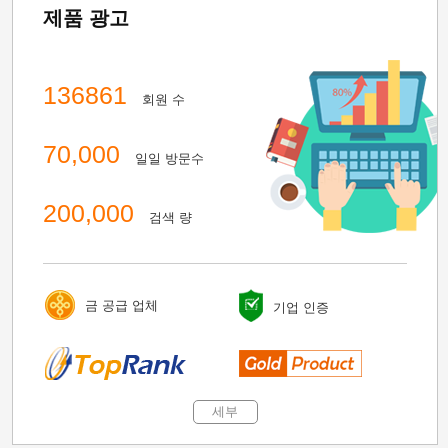
제품 광고
136861
회원 수
70,000
일일 방문수
200,000
검색 량
금 공급 업체
기업 인증