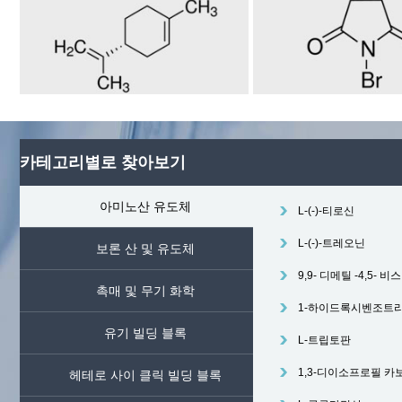
카테고리별로 찾아보기
아미노산 유도체
L-(-)-티로신
L-(-)-트레오닌
보론 산 및 유도체
9,9- 디메틸 -4,5- 
촉매 및 무기 화학
1-하이드록시벤조트
유기 빌딩 블록
L-트립토판
1,3-디이소프로필 
헤테로 사이 클릭 빌딩 블록