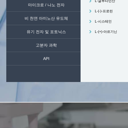
L-글루타민산
마이크로 / 나노 전자
L-(-)-프로린
비 천연 아미노산 유도체
L-시스테인
유기 전자 및 포토닉스
L-(+)-아르기닌
고분자 과학
API