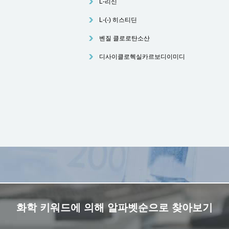
L-리신
L-(-) 히스티딘
벤질 클로로탄소산
디사이클로헥실카르보디이미디
화학 키워드에 의해 알파벳순으로 찾아보기