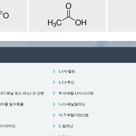
L-(+)-발린
L-(-)-루신
비스 (디 페닐 포스 피노) 크 산텐
N-아세틸-L(+)-시스틴
리아졸 일수화물
L-(-)-페닐알라닌
디-T-부틸디탄산염
카보디아미드
L-알라닌