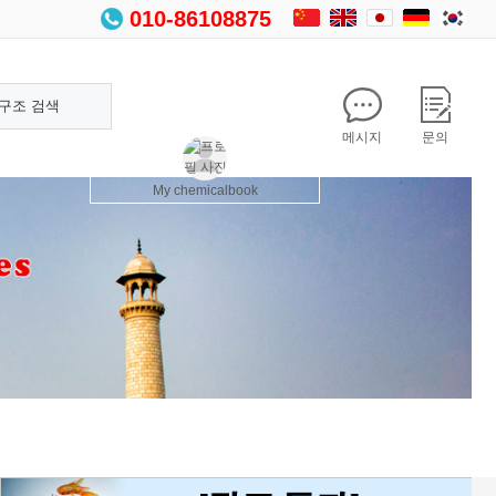
010-86108875
구조 검색
메시지
문의
My chemicalbook