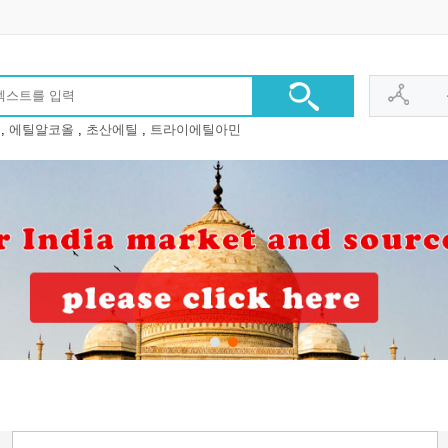
에틸알코올
초산에틸
트라이에틸아민
1
2